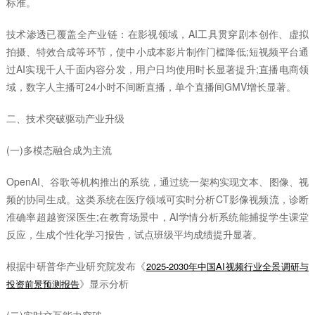
标准。
技术渗透已覆盖全产业链：在影视领域，AI工具贯穿剧本创作、虚拟
拍摄、特效合成等环节，使中小成本影片制作门槛降低;短视频平台通
过AI实现千人千面内容分发，用户日均使用时长显著提升;直播电商领
域，数字人主播可24小时不间断直播，单个直播间GMV增长显著。
二、技术突破驱动产业升级
(一)多模态融合成为主流
OpenAI、谷歌等机构推出的系统，通过统一架构实现文本、图像、视
频的协同生成。这类系统在医疗领域可实时分析CT影像视频流，诊断
准确率超越资深医生;在教育场景中，AI学情分析系统能捕捉学生课堂
反应，生成个性化学习报告，试点班级平均成绩提升显著。
根据中研普华产业研究院发布《
2025-2030年中国AI视频行业全景调研与
》显示分析
投资前景预测报告
(二)实时交互能力突破